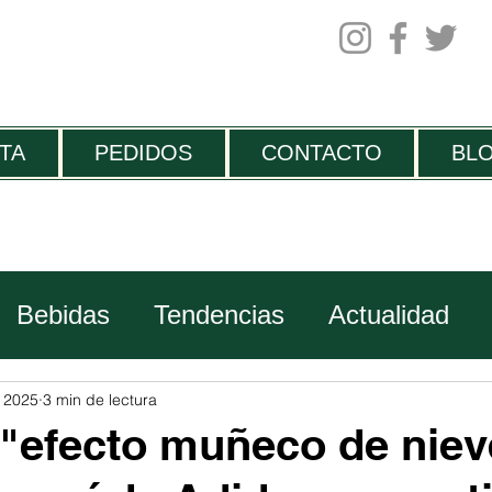
 domingo de 13:30h a 00.00h
TA
PEDIDOS
CONTACTO
BL
Bebidas
Tendencias
Actualidad
Viajes
c 2025
3 min de lectura
 "efecto muñeco de niev