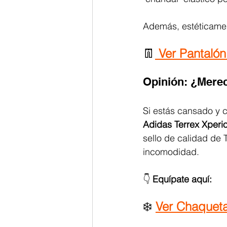
Además, estéticamen
👖
Ver Pantalón
Opinión: ¿Merec
Si estás cansado y 
Adidas Terrex Xperio
sello de calidad de T
incomodidad.
👇 
Equípate aquí:
❄️ 
Ver Chaqueta