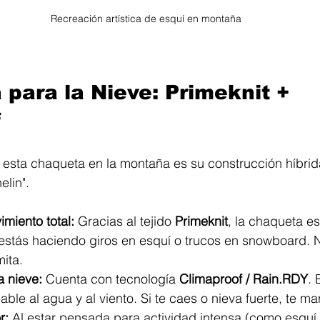
Recreación artística de esquí en montaña
 para la Nieve: Primeknit + 
 
esta chaqueta en la montaña es su construcción híbrida
lin".
miento total:
 Gracias al tejido 
Primeknit
, la chaqueta es
estás haciendo giros en esquí o trucos en snowboard. No
mita.
a nieve:
 Cuenta con tecnología 
Climaproof / Rain.RDY
. 
le al agua y al viento. Si te caes o nieva fuerte, te ma
r:
 Al estar pensada para actividad intensa (como esquí