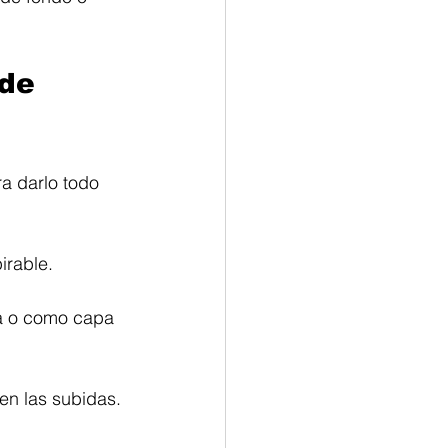
de 
a darlo todo 
irable.
a o como capa 
 en las subidas.