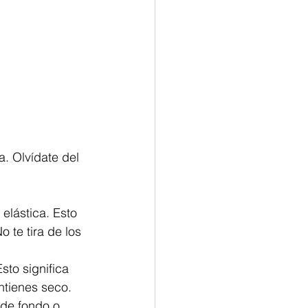
. Olvídate del 
 elástica. Esto 
 te tira de los 
Esto significa 
ntienes seco.
 de fondo o 