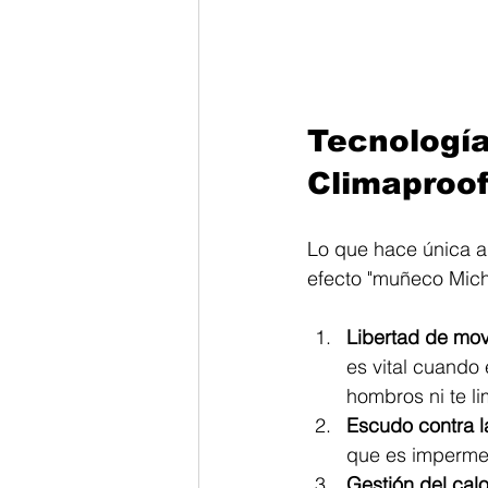
Tecnología
Climaproof
Lo que hace única a 
efecto "muñeco Miche
Libertad de movi
es vital cuando 
hombros ni te li
Escudo contra l
que es impermeab
Gestión del calo