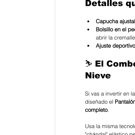
Detalles q
Capucha ajusta
Bolsillo en el p
abrir la cremalle
Ajuste deportivo
⛷️ El Comb
Nieve
Si vas a invertir en
diseñado el 
Pantalón
completo
.
Usa la misma tecnol
"chándal" elástico p