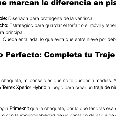
ue marcan la diferencia en pi
ble:
 Diseñada para protegerte de la ventisca.
echo:
 Estratégico para guardar el forfait o el móvil y tene
ra principal.
:
 Queda entallada, lo que evita que entre nieve por deba
o Perfecto: Completa tu Traje
 la chaqueta, mi consejo es que no te quedes a medias. 
 Terrex Xperior Hybrid
 a juego para crear un 
traje de n
ogía 
Primeknit
 que la chaqueta, por lo que tendrás esa
ero con la impermeabilidad de un pantalón de esquí de 