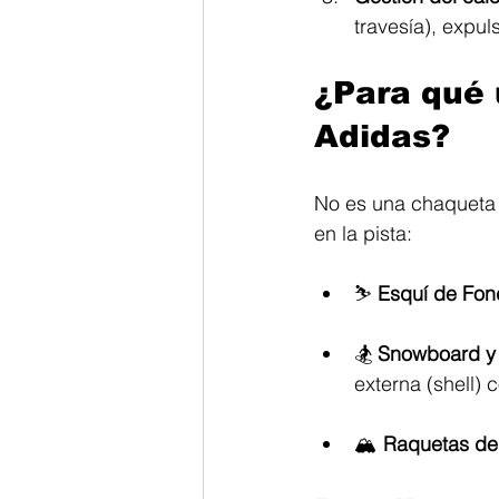
travesía), expul
¿Para qué u
Adidas? 
No es una chaqueta 
en la pista:
⛷️ 
Esquí de Fond
🏂 
Snowboard y 
externa (shell)
🏔️ 
Raquetas de 