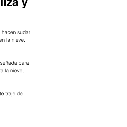
liza y
e hacen sudar 
en la nieve.
iseñada para 
a la nieve, 
e traje de 