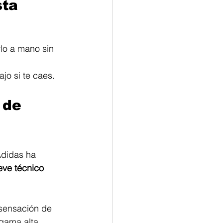
sta
rlo a mano sin 
jo si te caes.
 de 
Adidas ha 
ieve técnico 
 sensación de 
gama alta. 