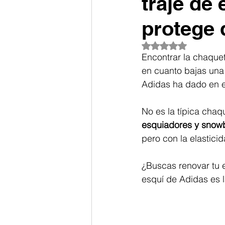
traje de 
protege d
Obtuvo NaN de 5 es
Encontrar la chaquet
en cuanto bajas una p
Adidas ha dado en el
No es la típica chaq
esquiadores y snow
pero con la elastici
¿Buscas renovar tu 
esquí de Adidas es l