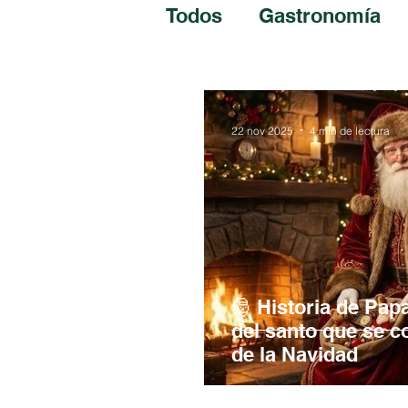
Todos
Gastronomía
Ciencia
Viajes
22 nov 2025
4 min de lectura
🎅 Historia de Papa
del santo que se c
de la Navidad