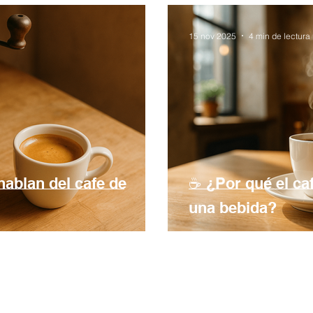
15 nov 2025
4 min de lectura
ablan del cafe de
☕ ¿Por qué el c
una bebida?