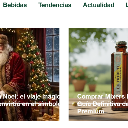
Bebidas
Tendencias
Actualidad
19 nov 2025
4 min de lectura
 Noel: el viaje mágico
Comprar Mixers L
onvirtió en el símbolo
Guía Definitiva d
Premium