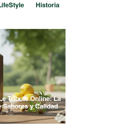
LifeStyle
Historia
e Tribute Online: La
e Sabores y Calidad