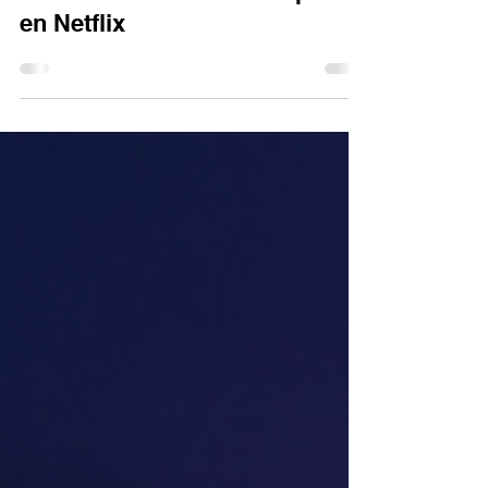
final de 'Stranger Things 5':
Cuándo sale el último capítulo
en Netflix