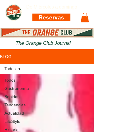
De Miércoles a domingo
Reservas
The Orange Club Journal
BLOG
Todos
Todos
Gastronomía
Bebidas
Tendencias
Actualidad
LifeStyle
Historia