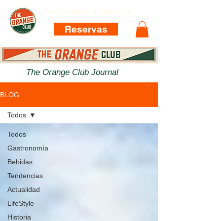
De Miércoles a domingo
Reservas
The Orange Club Journal
BLOG
Todos
Todos
Gastronomía
Bebidas
Tendencias
Actualidad
LifeStyle
Historia