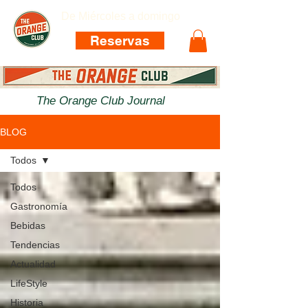
De Miércoles a domingo
Reservas
The Orange Club Journal
BLOG
Todos
Todos
Gastronomía
Bebidas
Tendencias
Actualidad
LifeStyle
Historia