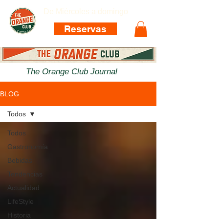
De Miércoles a domingo
Reservas
The Orange Club Journal
BLOG
Todos
Todos
Gastronomía
Bebidas
Tendencias
Actualidad
LifeStyle
Historia