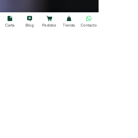
Carta
Blog
Pedidos
Tienda
Contacto
29 dic 2025
3 min de lectura
Shakira, la sorpresa final de la
Nochevieja en La 1: RTVE
desplaza a Rosalía y apuesta
por Miami