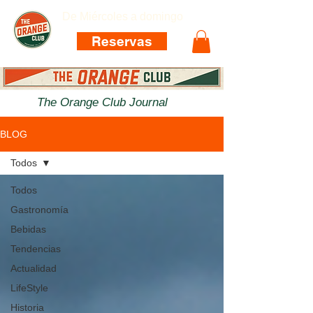
De Miércoles a domingo
Reservas
The Orange Club Journal
BLOG
Todos
Todos
Gastronomía
Bebidas
Tendencias
Actualidad
LifeStyle
Historia