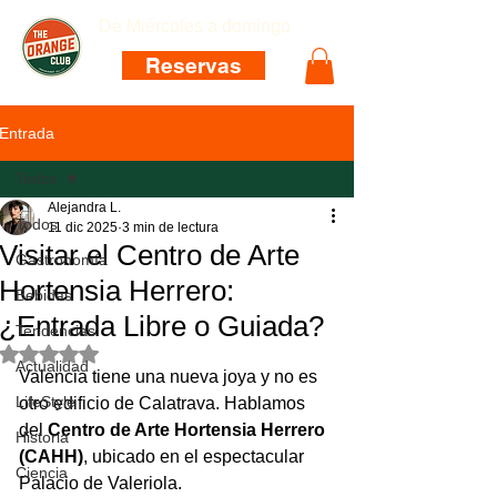
De Miércoles a domingo
Reservas
Entrada
Todos
Alejandra L.
Todos
11 dic 2025
3 min de lectura
Visitar el Centro de Arte
Gastronomía
Hortensia Herrero:
Bebidas
¿Entrada Libre o Guiada?
Tendencias
Obtuvo NaN de 5 estrellas.
Actualidad
Valencia tiene una nueva joya y no es 
LifeStyle
otro edificio de Calatrava. Hablamos 
del 
Centro de Arte Hortensia Herrero 
Historia
(CAHH)
, ubicado en el espectacular 
Ciencia
Palacio de Valeriola.