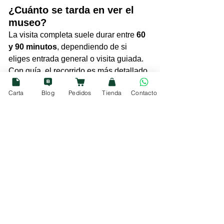
¿Cuánto se tarda en ver el 
museo?
La visita completa suele durar entre 
60 
y 90 minutos
, dependiendo de si 
eliges entrada general o visita guiada. 
Con guía, el recorrido es más detallado 
y tiende a acercarse a los 90 minutos.
Carta
Blog
Pedidos
Tienda
Contacto
¿Dónde está el Centro de 
Arte Hortensia Herrero?
El CAHH está ubicado en el 
Palacio 
de Valeriola
, en pleno centro histórico 
de Valencia: 
Calle del Mar (Ciutat 
Vella)
. Es una zona fácilmente 
accesible a pie desde la Catedral, la 
Plaza de la Reina o la calle Colón.
¿Quién es Hortensia Herrero 