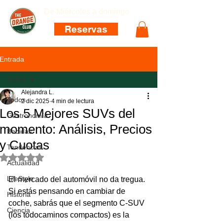
De Miércoles a domingo
Reservas
Entrada
Todos
Alejandra L.
Todos
2 dic 2025
4 min de lectura
Los 5 Mejores SUVs del
Gastronomía
momento: Análisis, Precios
Bebidas
y Cuotas
Tendencias
Obtuvo NaN de 5 estrellas.
Actualidad
LifeStyle
El mercado del automóvil no da tregua. 
Si estás pensando en cambiar de 
Historia
coche, sabrás que el segmento C-SUV 
Ciencia
(los todocaminos compactos) es la 