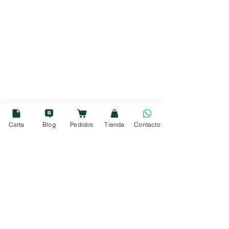
Si buscas un término medio 
Carta
Blog
Pedidos
Tienda
Contacto
(aprox. 5.500 - 7.500 €):
 El 
Nissan Qashqai
, el 
SEAT Ateca
 y 
el 
Kia Sportage
 ofrecen el 
equilibrio más sensato. Mantienes 
la entrada en un rango "pagable" y 
las cuotas se quedan en un nivel 
razonable para lo que ofrece el 
mercado actual.