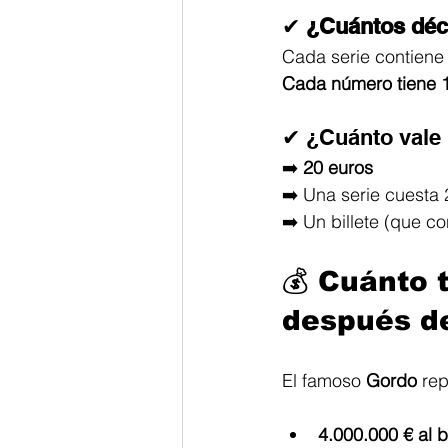
✔ 
¿Cuántos déc
Cada serie contiene
Cada número tiene 1
✔ ¿Cuánto vale
➡️ 
20 euros
➡️ Una serie cuesta 
➡️ Un billete (que c
💰 
Cuánto t
después d
El famoso 
Gordo
 rep
4.000.000 € al bi