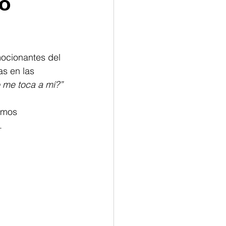
mo
ocionantes del 
las en las 
o me toca a mí?”
emos 
. 