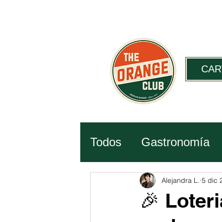
De miércoles a
CAR
Todos
Gastronomía
Historia
Ciencia
Alejandra L.
5 dic 
🎉 Loter