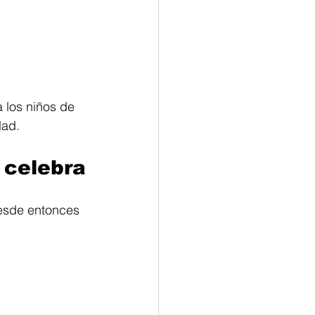
a los niños de 
dad.
 celebra
esde entonces 