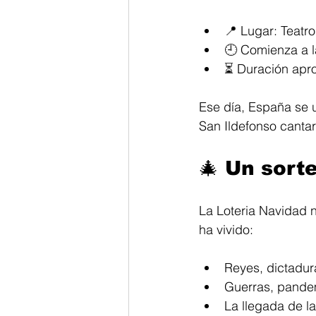
📍 Lugar: Teatr
🕘 Comienza a l
⏳ Duración apr
Ese día, España se un
San Ildefonso cantar
🎄 
Un sorte
La Loteria Navidad n
ha vivido:
Reyes, dictadur
Guerras, pande
La llegada de la 