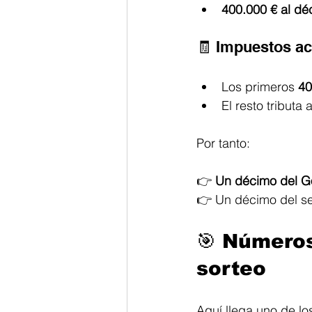
400.000 € al dé
🧾 Impuestos ac
Los primeros 
40
El resto tributa a
Por tanto:
👉 
Un décimo del G
👉 Un décimo del se
🎯 
Números 
sorteo
Aquí llega uno de l