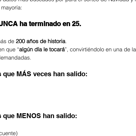
 mayoría:
NCA ha terminado en 25.
más de 
200 años de historia
.
en que “
algún día le tocará
”, convirtiéndolo en una de la
 demandadas.
s que MÁS veces han salido:
s que MENOS han salido:
cuente)