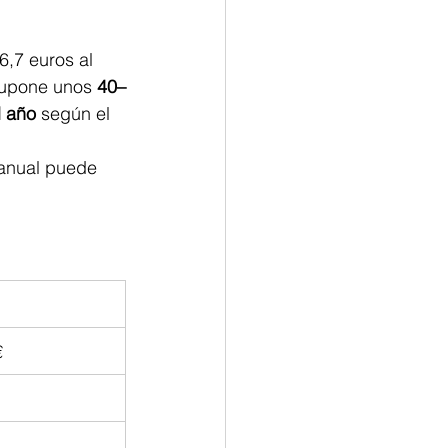
,7 euros al 
supone unos 
40–
l año
 según el 
 anual puede 
€