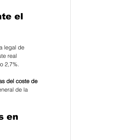
te el 
a legal de 
te real 
mo 2,7%.
as del coste de 
neral de la 
 en 