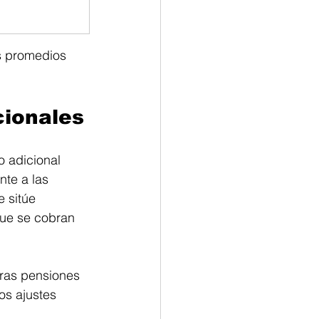
s promedios 
ionales
 adicional 
te a las 
 sitúe 
que se cobran 
uras pensiones
os ajustes 