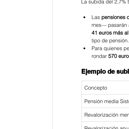
La subida del 2,7% t
Las 
pensiones c
mes— pasarán 
41 euros más a
tipo de pensión.
Para quienes pe
rondar 
570 euro
Ejemplo de sub
Concepto
Pensión media Sis
Revalorización me
Revalorización anua