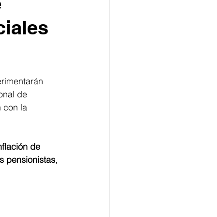
e
ciales
erimentarán 
onal de 
 con la 
nflación de 
s pensionistas
, 