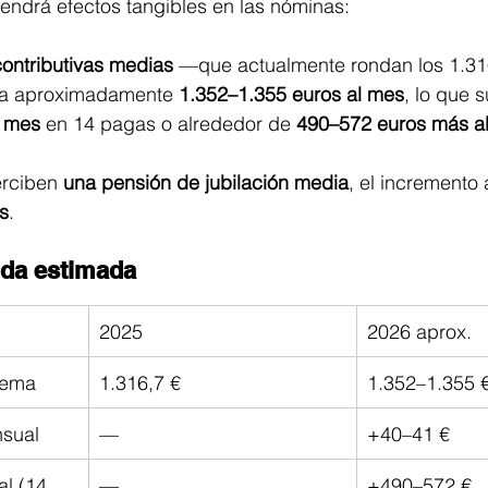
endrá efectos tangibles en las nóminas:
ontributivas medias
 —que actualmente rondan los 1.316
a aproximadamente 
1.352–1.355 euros al mes
, lo que 
l mes
 en 14 pagas o alrededor de 
490–572 euros más a
 
rciben 
una pensión de jubilación media
, el incremento
s
. 
ida estimada
2025
2026 aprox.
tema
1.316,7 €
1.352–1.355 
nsual
—
+40–41 €
l (14 
—
+490–572 €