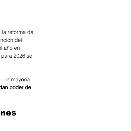
la reforma de 
nción del 
el año en 
n para 2026 se 
 —la mayoría 
dan poder de 
ones 