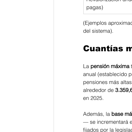
pagas)
(Ejemplos aproximad
del sistema). 
Cuantías 
La 
pensión máxima
 
anual (establecido p
pensiones más altas 
alrededor de 
3.359,
en 2025. 
Además, la 
base má
— se incrementará en
fijados por la legisla