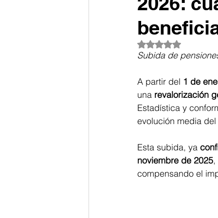
2026: cu
benefici
Obtuvo NaN de 5 es
Subida de pensiones
A partir del 
1 de ene
una 
revalorización 
Estadística y confor
evolución media del
Esta subida, ya 
conf
noviembre de 2025
,
compensando el impa