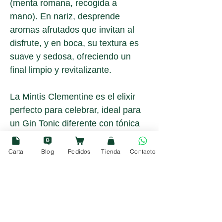
(menta romana, recogida a 
mano). En nariz, desprende 
aromas afrutados que invitan al 
disfrute, y en boca, su textura es 
suave y sedosa, ofreciendo un 
final limpio y revitalizante.
La Mintis Clementine es el elixir 
perfecto para celebrar, ideal para 
un Gin Tonic diferente con tónica 
neutra o para crear cócteles 
vibrantes. Más que una bebida, es 
Carta
Blog
Pedidos
Tienda
Contacto
un reflejo de la pasión italiana por 
la destilación.
Información sobre el envío