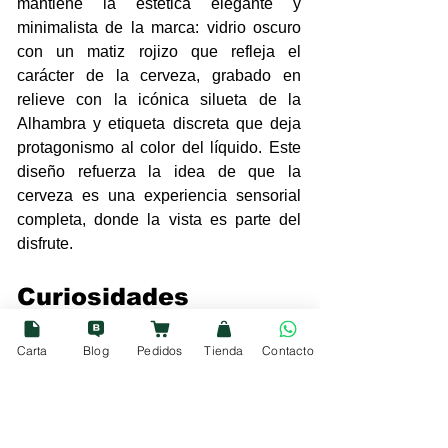
mantiene la estética elegante y 
minimalista de la marca: vidrio oscuro 
con un matiz rojizo que refleja el 
carácter de la cerveza, grabado en 
relieve con la icónica silueta de la 
Alhambra y etiqueta discreta que deja 
protagonismo al color del líquido. Este 
diseño refuerza la idea de que la 
cerveza es una experiencia sensorial 
completa, donde la vista es parte del 
disfrute.
Curiosidades
Carta
Blog
Pedidos
Tienda
Contacto
En Granada es habitual escuchar 
“con una basta” para referirse a la 
potencia de la Alhambra Roja.
Ha participado en concursos 