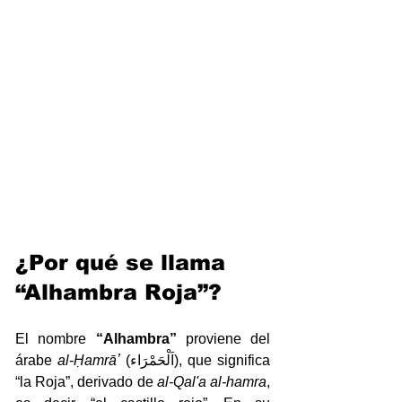
¿Por qué se llama 
“Alhambra Roja”?
El nombre 
“Alhambra”
 proviene del 
árabe 
al-Ḥamrāʼ
 (اَلْحَمْرَاء), que significa 
“la Roja”, derivado de 
al-Qal'a al-hamra
, 