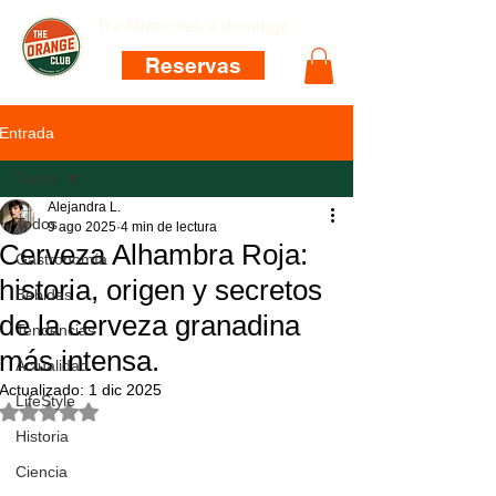
De Miércoles a domingo
Reservas
Entrada
Todos
Alejandra L.
Todos
9 ago 2025
4 min de lectura
Cerveza Alhambra Roja:
Gastronomía
historia, origen y secretos
Bebidas
de la cerveza granadina
Tendencias
más intensa.
Actualidad
Actualizado:
1 dic 2025
LifeStyle
Obtuvo NaN de 5 estrellas.
Historia
Ciencia