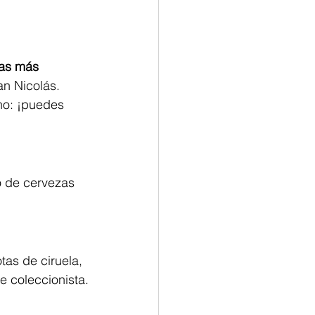
as más 
n Nicolás. 
no: ¡puedes 
o de cervezas 
as de ciruela, 
 coleccionista.