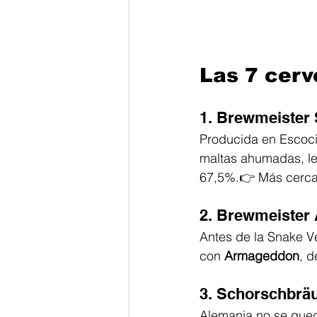
Las 7 cerv
1. Brewmeister
Producida en Escoci
maltas ahumadas, lev
67,5%.👉 Más cercan
2. Brewmeister
Antes de la Snake V
con 
Armageddon
, d
3. Schorschbrä
Alemania no se qued