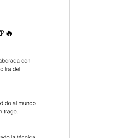
🔥
laborada con 
ifra del 
dido al mundo 
n trago.
do la técnica 