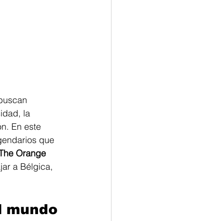
 buscan 
idad, la 
n. En este 
gendarios que 
The Orange 
ar a Bélgica, 
el mundo