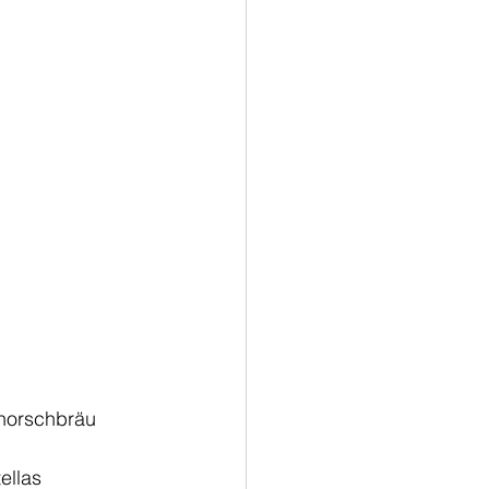
horschbräu 
ellas 