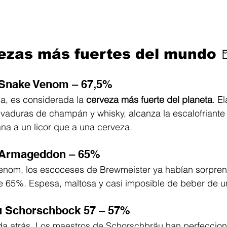
ezas más fuertes del mundo 
 Snake Venom – 67,5%
a, es considerada la 
cerveza más fuerte del planeta
. E
aduras de champán y whisky, alcanza la escalofriante c
a a un licor que a una cerveza.
 Armageddon – 65%
enom, los escoceses de Brewmeister ya habían sorpren
e 65%. Espesa, maltosa y casi imposible de beber de u
u Schorschbock 57 – 57%
a atrás. Los maestros de Schorschbräu han perfecciona