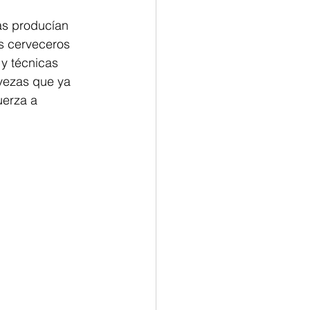
as producían 
s cerveceros 
y técnicas 
rvezas que ya 
uerza a 