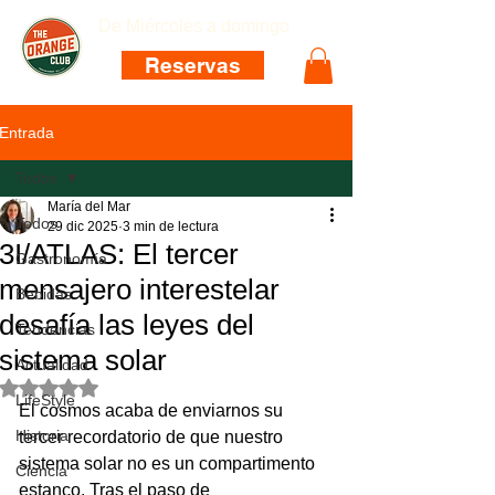
De Miércoles a domingo
Reservas
Entrada
Todos
María del Mar
Todos
29 dic 2025
3 min de lectura
3I/ATLAS: El tercer
Gastronomía
mensajero interestelar
Bebidas
desafía las leyes del
Tendencias
sistema solar
Actualidad
Obtuvo NaN de 5 estrellas.
LifeStyle
El cosmos acaba de enviarnos su 
Historia
tercer recordatorio de que nuestro 
sistema solar no es un compartimento 
Ciencia
estanco. Tras el paso de 