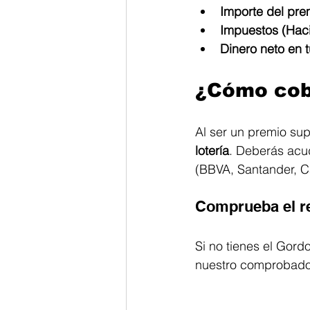
Importe del pre
Impuestos (Hac
Dinero neto en t
¿Cómo cob
Al ser un premio sup
lotería
. Deberás acud
(BBVA, Santander, Ca
Comprueba el r
Si no tienes el Gor
nuestro comprobador 