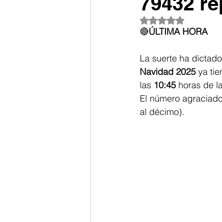
79432 re
Obtuvo NaN de 5 es
🔴
ÚLTIMA HORA
La suerte ha dictado 
Navidad 2025
 ya ti
las 
10:45
 horas de l
El número agraciado
al décimo).