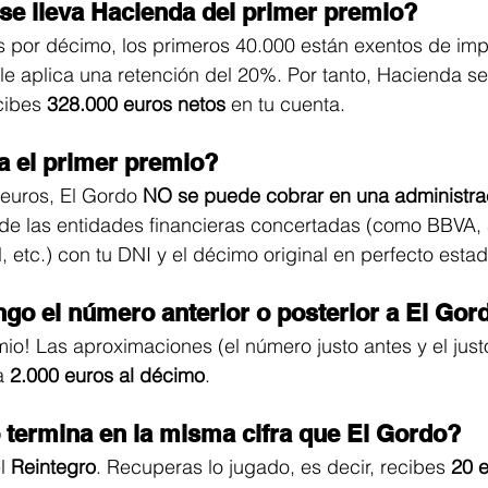
se lleva Hacienda del primer premio?
s por décimo, los primeros 40.000 están exentos de imp
 le aplica una retención del 20%. Por tanto, Hacienda s
cibes 
328.000 euros netos
 en tu cuenta.
a el primer premio?
 euros, El Gordo 
NO se puede cobrar en una administrac
de las entidades financieras concertadas (como BBVA, 
 etc.) con tu DNI y el décimo original en perfecto estad
ngo el número anterior o posterior a El Gor
io! Las aproximaciones (el número justo antes y el jus
a 
2.000 euros al décimo
.
 termina en la misma cifra que El Gordo?
l 
Reintegro
. Recuperas lo jugado, es decir, recibes 
20 