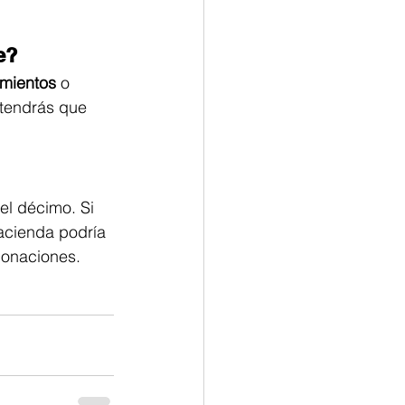
e?
imientos
 o 
 tendrás que 
el décimo. Si 
Hacienda podría 
Donaciones.