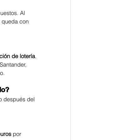
uestos. Al 
e queda con 
ión de lotería
. 
Santander, 
o.
do?
to después del 
euros
 por 