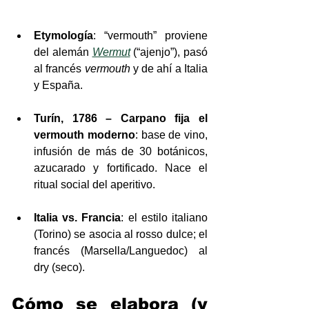
Etymología
: “vermouth” proviene 
del alemán 
Wermut
 (“ajenjo”), pasó 
al francés 
vermouth
 y de ahí a Italia 
y España.
Turín, 1786 – Carpano fija el 
vermouth moderno
: base de vino, 
infusión de más de 30 botánicos, 
azucarado y fortificado. Nace el 
ritual social del aperitivo.
Italia vs. Francia
: el estilo italiano 
(Torino) se asocia al rosso dulce; el 
francés (Marsella/Languedoc) al 
dry (seco).
Cómo se elabora (y 