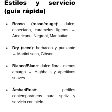
Estilos y servicio 
(guía rápida)
Rosso (rosso/rouge)
: dulce, 
especiado, caramelos ligeros → 
Americano, Negroni, Manhattan.
Dry (seco)
: herbáceo y punzante 
→ Martini seco, Gibson.
Bianco/Blanc
: dulce floral, menos 
amargo → Highballs y aperitivos 
suaves.
Ámbar/Rosé
: perfiles 
contemporáneos para spritz y 
servicio con hielo.