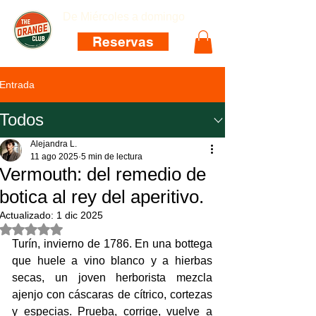
De Miércoles a domingo
Reservas
Entrada
Todos
Alejandra L.
11 ago 2025
5 min de lectura
Vermouth: del remedio de
botica al rey del aperitivo.
Actualizado:
1 dic 2025
Obtuvo NaN de 5 estrellas.
Turín, invierno de 1786. En una bottega 
que huele a vino blanco y a hierbas 
secas, un joven herborista mezcla 
ajenjo con cáscaras de cítrico, cortezas 
y especias. Prueba, corrige, vuelve a 