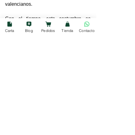
valencianos.
Con el tiempo, esta costumbre se 
convirtió en un símbolo de 
sociabilidad 
Carta
Blog
Pedidos
Tienda
Contacto
mediterránea
, uniendo a generaciones 
enteras en torno a una bebida que, más 
que un aperitivo, es un pedazo de 
historia líquida.
Curiosidades que te 
van a gustar
De botica a barra: nació como vino 
medicinal.
“Vermouth” remite literalmente al 
ajenjo.