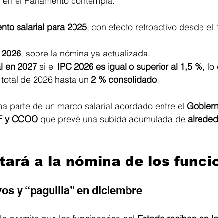
o en el Parlamento contempla:
to salarial para 2025
, con efecto retroactivo desde el 
a 2026
, sobre la nómina ya actualizada.
l en 2027
 si el 
IPC 2026 es igual o superior al 1,5 %
, lo
 total de 2026 hasta un 
2 % consolidado
. 
a parte de un marco salarial acordado entre el 
Gobiern
IF y CCOO
 que prevé una subida acumulada de 
alreded
ará a la nómina de los funci
vos y “paguilla” en diciembre