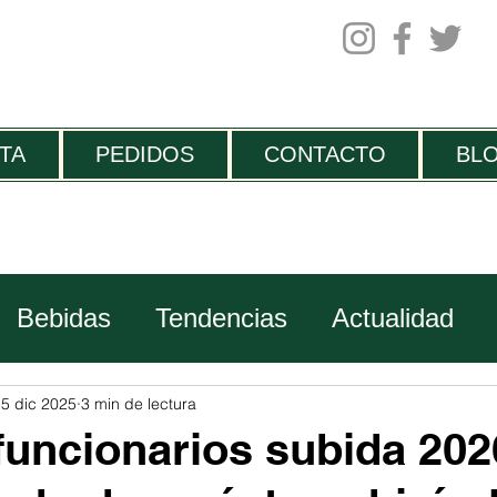
 domingo de 13:30h a 00.00h
TA
PEDIDOS
CONTACTO
BL
Bebidas
Tendencias
Actualidad
Viajes
5 dic 2025
3 min de lectura
uncionarios subida 202