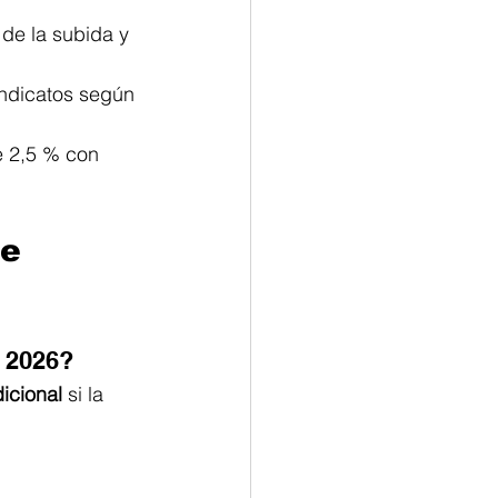
de la subida y 
indicatos según 
 2,5 % con 
e 
n 2026?
icional
 si la 