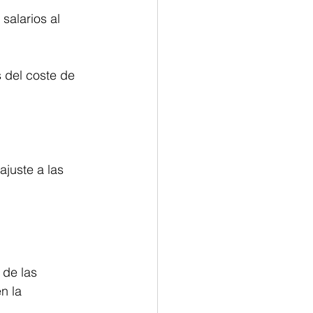
salarios al 
s del coste de 
ajuste a las 
 de las 
n la 