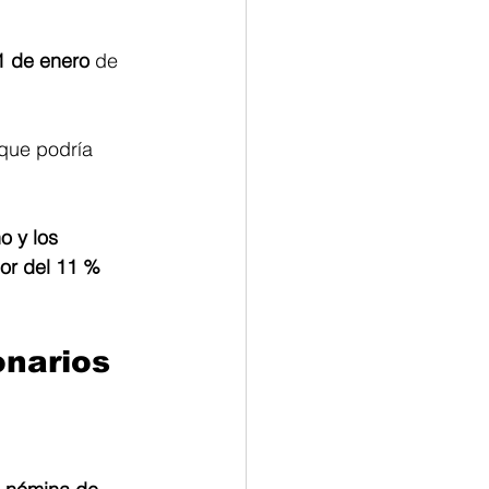
1 de enero
 de 
 que podría 
o y los 
or del 11 % 
onarios