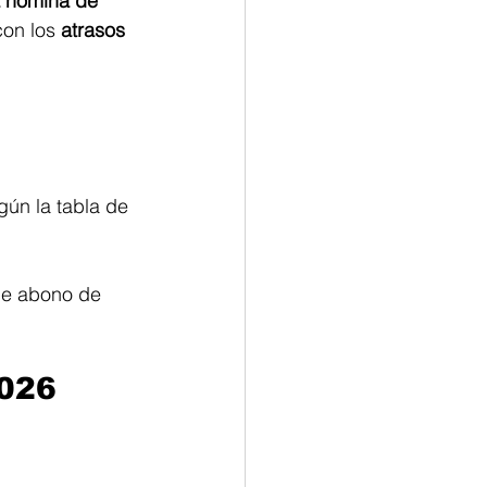
a nómina de 
con los 
atrasos 
gún la tabla de 
de abono de 
2026