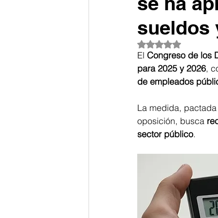
se ha ap
sueldos 
Obtuvo NaN de 5 es
El 
Congreso de los D
para 2025 y 2026
, c
de empleados públi
La medida, pactada c
oposición, busca 
re
sector público
. 