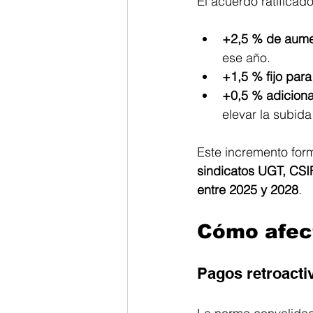
El acuerdo ratificad
+2,5 % de aumen
ese año.
+1,5 % fijo par
+0,5 % adiciona
elevar la subida
Este incremento form
sindicatos UGT, CS
entre 2025 y 2028
. 
Cómo afect
Pagos retroacti