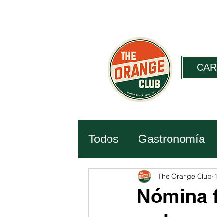
De miércoles a
CAR
Todos
Gastronomía
Historia
Ciencia
The Orange Club
1
Nómina f