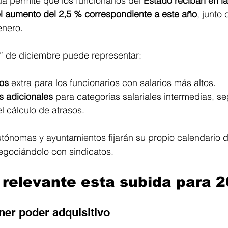
 permite que los funcionarios del 
Estado reciban en l
l aumento del 2,5 % correspondiente a este año
, junto 
nero. 
a” de diciembre puede representar:
os
 extra para los funcionarios con salarios más altos.
s adicionales
 para categorías salariales intermedias, se
el cálculo de atrasos. 
ónomas y ayuntamientos fijarán su propio calendario 
egociándolo con sindicatos.
 relevante esta subida para 
ner poder adquisitivo