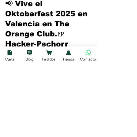
📢 Vive el 
Oktoberfest 2025 en 
Valencia
 en 
The 
Orange Club
.🍺 
Hacker-Pschorr 
Münchner Hell
 + 🍔 
Carta
Blog
Pedidos
Tienda
Contacto
Burger Berlín o 
Burger Merkel
.
👉 Reserva tu mesa 
y celebra la fiesta 
cervecera más 
famosa del mundo 
sin salir de Valencia.