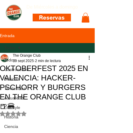
De Miércoles a domingo
Reservas
Entrada
Todos
The Orange Club
Todos
19 sept 2025
2 min de lectura
OKTOBERFEST 2025 EN
Gastronomía
VALENCIA: HACKER-
Bebidas
PSCHORR Y BURGERS
Tendencias
EN THE ORANGE CLUB
Actualidad
🍺🍔
LifeStyle
Obtuvo NaN de 5 estrellas.
Historia
Ciencia