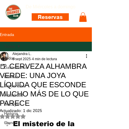
De Miércoles a domingo
Reservas
Entrada
Todos
Alejandra L.
Todos
6 sept 2025
4 min de lectura
🍺 CERVEZA ALHAMBRA
Gastronomía
VERDE: UNA JOYA
Bebidas
LÍQUIDA QUE ESCONDE
Tendencias
MUCHO MÁS DE LO QUE
Actualidad
PARECE
LifeStyle
Actualizado:
1 dic 2025
Historia
Obtuvo NaN de 5 estrellas.
✨ El misterio de la 
Ciencia