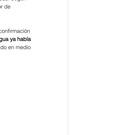
or de 
confirmación 
gua ya había 
ndo en medio 