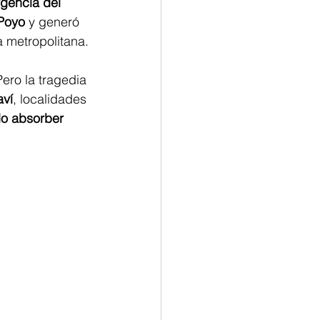
gencia del 
 Poyo
 y generó 
 metropolitana.
ero la tragedia 
aví
, localidades 
o absorber 