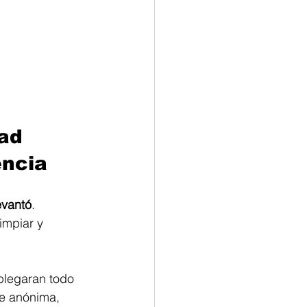
ad 
encia
evantó
. 
impiar y 
plegaran todo 
e anónima, 