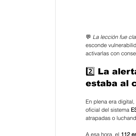
💬 
La lección fue cla
esconde vulnerabilid
activarlas con cons
2️⃣ La aler
estaba al 
En plena era digital, 
oficial del sistema 
ES
atrapadas o luchando
A esa hora, el 
112 e