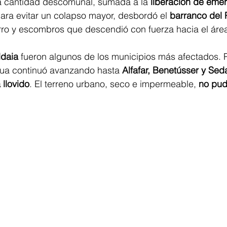
a cantidad descomunal, sumada a la 
liberación de emer
para evitar un colapso mayor, desbordó el 
barranco del
rro y escombros que descendió con fuerza hacia el área
ldaia
 fueron algunos de los municipios más afectados. P
agua continuó avanzando hasta 
Alfafar, Benetússer y Sed
llovido
. El terreno urbano, seco e impermeable, 
no pud