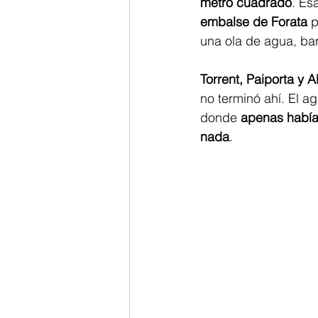
metro cuadrado
. Es
embalse de Forata
 
una ola de agua, ba
Torrent, Paiporta y A
no terminó ahí. El 
donde 
apenas había 
nada
.