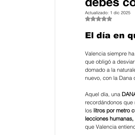
debes c
Actualizado:
1 dic 2025
Obtuvo NaN de 5 es
El día en 
Valencia siempre ha
que obligó a desviar
domado a la naturale
nuevo, con la Dana 
Aquel día, una 
DANA 
recordándonos que ni
los 
litros por metro
lecciones humanas, 
que Valencia entiend