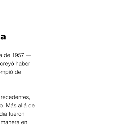
ia
da de 1957 —
 creyó haber 
ompió de 
precedentes, 
o. Más allá de 
dia fueron 
 manera en 