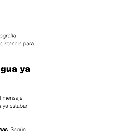
ografía 
distancia para 
agua ya 
El mensaje 
s ya estaban 
eas
. Según 