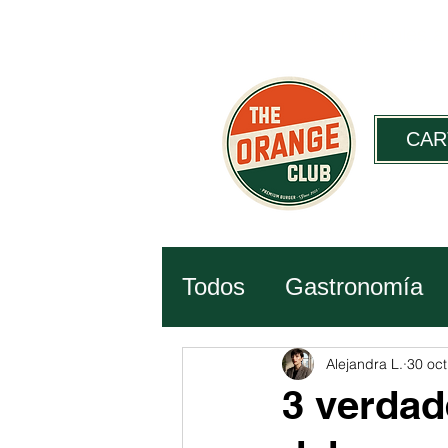
De miércoles a
CAR
Todos
Gastronomía
Historia
Ciencia
Alejandra L.
30 oc
3 verdad