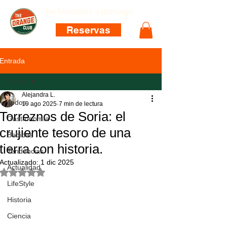
De Miércoles a domingo
Reservas
Entrada
Todos
Alejandra L.
Todos
19 ago 2025
7 min de lectura
Torreznos de Soria: el
Gastronomía
crujiente tesoro de una
Bebidas
tierra con historia.
Tendencias
Actualizado:
1 dic 2025
Actualidad
Obtuvo NaN de 5 estrellas.
LifeStyle
Historia
Ciencia